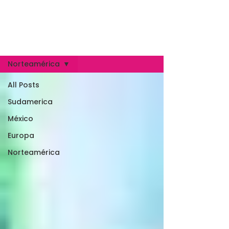
TRAVEL STORE
COLIMA
Blog viajero
Norteamérica
All Posts
Sudamerica
México
Europa
Norteamérica